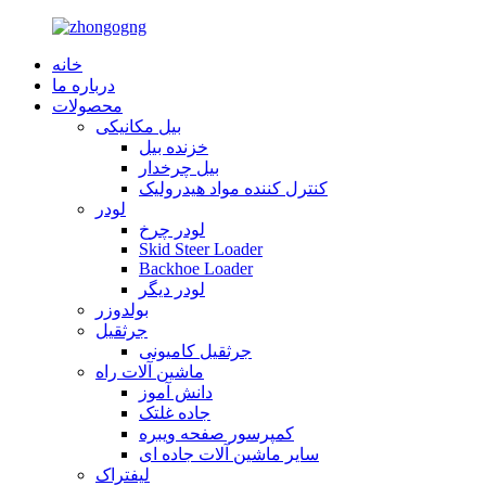
خانه
درباره ما
محصولات
بیل مکانیکی
خزنده بیل
بیل چرخدار
کنترل کننده مواد هیدرولیک
لودر
لودر چرخ
Skid Steer Loader
Backhoe Loader
لودر دیگر
بولدوزر
جرثقیل
جرثقیل کامیونی
ماشین آلات راه
دانش آموز
جاده غلتک
کمپرسور صفحه ویبره
سایر ماشین آلات جاده ای
لیفتراک