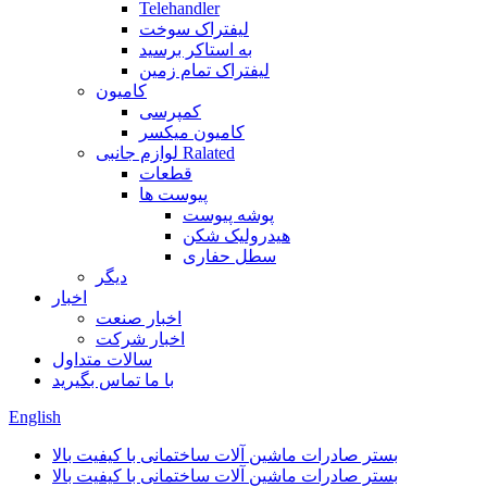
Telehandler
لیفتراک سوخت
به استاکر برسید
لیفتراک تمام زمین
کامیون
کمپرسی
کامیون میکسر
لوازم جانبی Ralated
قطعات
پیوست ها
پوشه پیوست
هیدرولیک شکن
سطل حفاری
دیگر
اخبار
اخبار صنعت
اخبار شرکت
سالات متداول
با ما تماس بگیرید
English
بستر صادرات ماشین آلات ساختمانی با کیفیت بالا
بستر صادرات ماشین آلات ساختمانی با کیفیت بالا