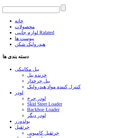
خانه
محصولات
لوازم جانبی Ralated
پیوست ها
هیدرولیک شکن
دسته بندی ها
بیل مکانیکی
خزنده بیل
بیل چرخدار
کنترل کننده مواد هیدرولیک
لودر
لودر چرخ
Skid Steer Loader
Backhoe Loader
لودر دیگر
بولدوزر
جرثقیل
جرثقیل کامیونی