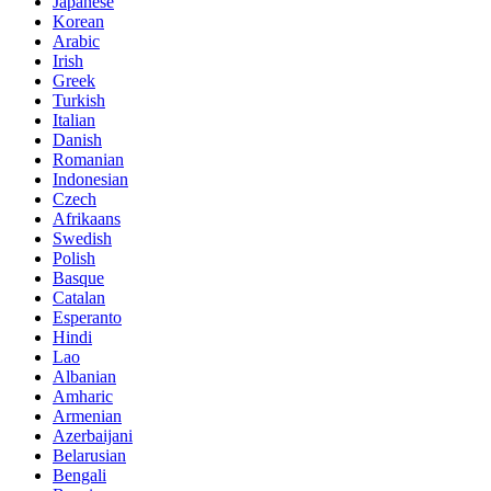
Japanese
Korean
Arabic
Irish
Greek
Turkish
Italian
Danish
Romanian
Indonesian
Czech
Afrikaans
Swedish
Polish
Basque
Catalan
Esperanto
Hindi
Lao
Albanian
Amharic
Armenian
Azerbaijani
Belarusian
Bengali