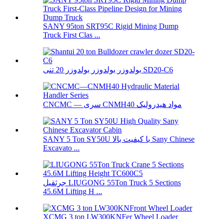
SANY 95ton SRT95C Rigid Mining Dump
Truck First Clas ...
بولدوزر بولدوزر بولدوزر 20 تنی SD20-C6
CNCMC — سری CNMH40 مواد هیدرولیک
SANY 5 Ton SY50U با کیفیت بالا Sany Chinese
Excavato ...
جرثقیل LIUGONG 55Ton Truck 5 Sections
45.6M Lifting H ...
XCMG 3 ton LW300KNFer Wheel Loader