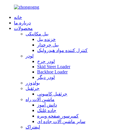
خانه
درباره ما
محصولات
بیل مکانیکی
خزنده بیل
بیل چرخدار
کنترل کننده مواد هیدرولیک
لودر
لودر چرخ
Skid Steer Loader
Backhoe Loader
لودر دیگر
بولدوزر
جرثقیل
جرثقیل کامیونی
ماشین آلات راه
دانش آموز
جاده غلتک
کمپرسور صفحه ویبره
سایر ماشین آلات جاده ای
لیفتراک