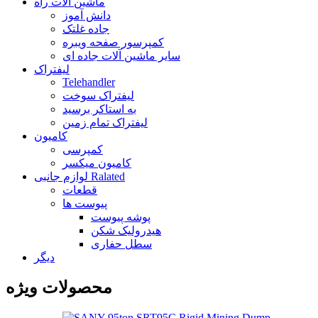
ماشین آلات راه
دانش آموز
جاده غلتک
کمپرسور صفحه ویبره
سایر ماشین آلات جاده ای
لیفتراک
Telehandler
لیفتراک سوخت
به استاکر برسید
لیفتراک تمام زمین
کامیون
کمپرسی
کامیون میکسر
لوازم جانبی Ralated
قطعات
پیوست ها
پوشه پیوست
هیدرولیک شکن
سطل حفاری
دیگر
محصولات ویژه