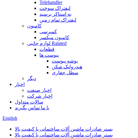
Telehandler
لیفتراک سوخت
به استاکر برسید
لیفتراک تمام زمین
کامیون
کمپرسی
کامیون میکسر
لوازم جانبی Ralated
قطعات
پیوست ها
پوشه پیوست
هیدرولیک شکن
سطل حفاری
دیگر
اخبار
اخبار صنعت
اخبار شرکت
سالات متداول
با ما تماس بگیرید
English
بستر صادرات ماشین آلات ساختمانی با کیفیت بالا
بستر صادرات ماشین آلات ساختمانی با کیفیت بالا