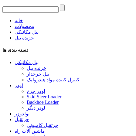
خانه
محصولات
بیل مکانیکی
خزنده بیل
دسته بندی ها
بیل مکانیکی
خزنده بیل
بیل چرخدار
کنترل کننده مواد هیدرولیک
لودر
لودر چرخ
Skid Steer Loader
Backhoe Loader
لودر دیگر
بولدوزر
جرثقیل
جرثقیل کامیونی
ماشین آلات راه