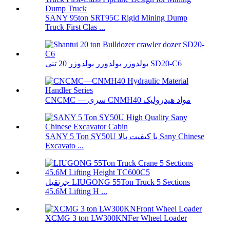
SANY 95ton SRT95C Rigid Mining Dump
Truck First Clas ...
بولدوزر بولدوزر بولدوزر 20 تنی SD20-C6
CNCMC — سری CNMH40 مواد هیدرولیک
SANY 5 Ton SY50U با کیفیت بالا Sany Chinese
Excavato ...
جرثقیل LIUGONG 55Ton Truck 5 Sections
45.6M Lifting H ...
XCMG 3 ton LW300KNFer Wheel Loader