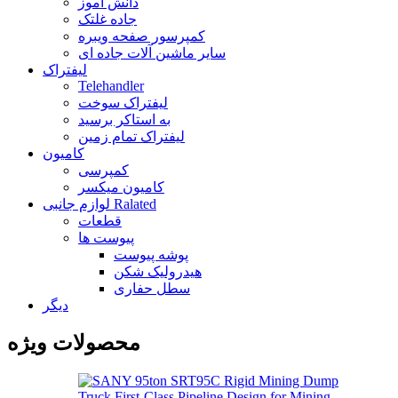
دانش آموز
جاده غلتک
کمپرسور صفحه ویبره
سایر ماشین آلات جاده ای
لیفتراک
Telehandler
لیفتراک سوخت
به استاکر برسید
لیفتراک تمام زمین
کامیون
کمپرسی
کامیون میکسر
لوازم جانبی Ralated
قطعات
پیوست ها
پوشه پیوست
هیدرولیک شکن
سطل حفاری
دیگر
محصولات ویژه