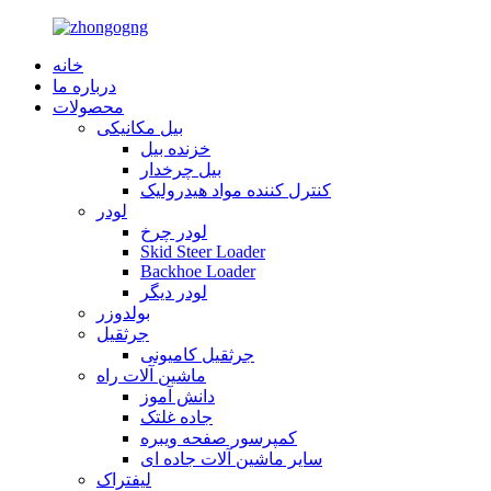
خانه
درباره ما
محصولات
بیل مکانیکی
خزنده بیل
بیل چرخدار
کنترل کننده مواد هیدرولیک
لودر
لودر چرخ
Skid Steer Loader
Backhoe Loader
لودر دیگر
بولدوزر
جرثقیل
جرثقیل کامیونی
ماشین آلات راه
دانش آموز
جاده غلتک
کمپرسور صفحه ویبره
سایر ماشین آلات جاده ای
لیفتراک