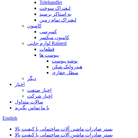
Telehandler
لیفتراک سوخت
به استاکر برسید
لیفتراک تمام زمین
کامیون
کمپرسی
کامیون میکسر
لوازم جانبی Ralated
قطعات
پیوست ها
پوشه پیوست
هیدرولیک شکن
سطل حفاری
دیگر
اخبار
اخبار صنعت
اخبار شرکت
سالات متداول
با ما تماس بگیرید
English
بستر صادرات ماشین آلات ساختمانی با کیفیت بالا
بستر صادرات ماشین آلات ساختمانی با کیفیت بالا