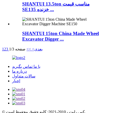
SHANTUI 13.5ton مناسب قیمت
SE135 خزنده ...
SHANTUI 15ton China Made Wheel
Excavator Digger ...
1
2
3
صفحه 1/3
>>
بعدی>
با ما تماس بگیرید
درباره ما
سالات متداول
اخبار
© کپی رایت - 2010-2021: کلیه حقوق محفوظ است.