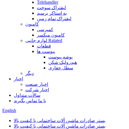
Telehandler
لیفتراک سوخت
به استاکر برسید
لیفتراک تمام زمین
کامیون
کمپرسی
کامیون میکسر
لوازم جانبی Ralated
قطعات
پیوست ها
پوشه پیوست
هیدرولیک شکن
سطل حفاری
دیگر
اخبار
اخبار صنعت
اخبار شرکت
سالات متداول
با ما تماس بگیرید
English
بستر صادرات ماشین آلات ساختمانی با کیفیت بالا
بستر صادرات ماشین آلات ساختمانی با کیفیت بالا