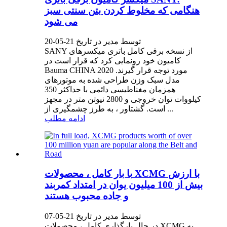
هنگامی که مخلوط کردن بتن سنتی سبز
می شود
توسط مدیر در تاریخ 21-05-20
SANY از نسخه برقی کامل باتری میکسرهای
کامیون خود رونمایی کرد که قرار است در
Bauma CHINA 2020 مورد توجه قرار گیرند.
مدل سبک وزن طراحی شده به موتورهای
همزمان مغناطیسی دائمی با حداکثر 350
کیلووات توان خروجی و 2800 نیوتن متر در مجهز
است. گشتاور ، به طرز چشمگیری از ...
ادامه مطلب
با بار کامل ، محصولات XCMG با ارزش
بیش از 100 میلیون یوان در امتداد کمربند
و جاده محبوب هستند
توسط مدیر در تاریخ 21-05-07
در حال بارگذاری کامل ، محصولات XCMG به