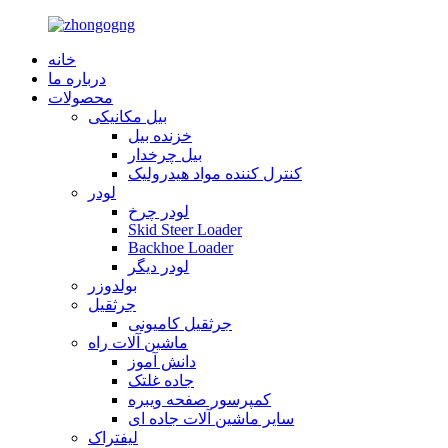
خانه
درباره ما
محصولات
بیل مکانیکی
خزنده بیل
بیل چرخدار
کنترل کننده مواد هیدرولیک
لودر
لودر چرخ
Skid Steer Loader
Backhoe Loader
لودر دیگر
بولدوزر
جرثقیل
جرثقیل کامیونی
ماشین آلات راه
دانش آموز
جاده غلتک
کمپرسور صفحه ویبره
سایر ماشین آلات جاده ای
لیفتراک