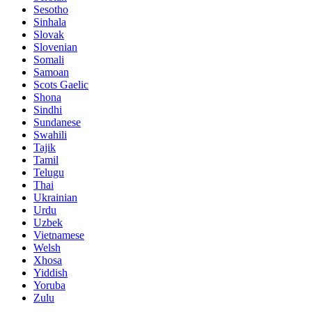
Sesotho
Sinhala
Slovak
Slovenian
Somali
Samoan
Scots Gaelic
Shona
Sindhi
Sundanese
Swahili
Tajik
Tamil
Telugu
Thai
Ukrainian
Urdu
Uzbek
Vietnamese
Welsh
Xhosa
Yiddish
Yoruba
Zulu