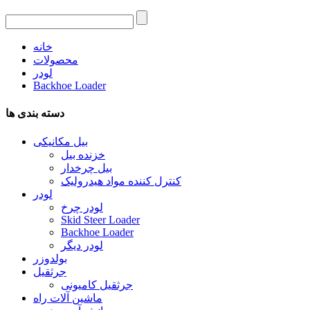
خانه
محصولات
لودر
Backhoe Loader
دسته بندی ها
بیل مکانیکی
خزنده بیل
بیل چرخدار
کنترل کننده مواد هیدرولیک
لودر
لودر چرخ
Skid Steer Loader
Backhoe Loader
لودر دیگر
بولدوزر
جرثقیل
جرثقیل کامیونی
ماشین آلات راه