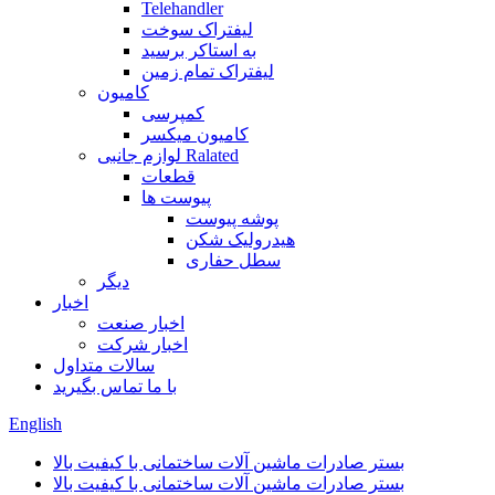
Telehandler
لیفتراک سوخت
به استاکر برسید
لیفتراک تمام زمین
کامیون
کمپرسی
کامیون میکسر
لوازم جانبی Ralated
قطعات
پیوست ها
پوشه پیوست
هیدرولیک شکن
سطل حفاری
دیگر
اخبار
اخبار صنعت
اخبار شرکت
سالات متداول
با ما تماس بگیرید
English
بستر صادرات ماشین آلات ساختمانی با کیفیت بالا
بستر صادرات ماشین آلات ساختمانی با کیفیت بالا