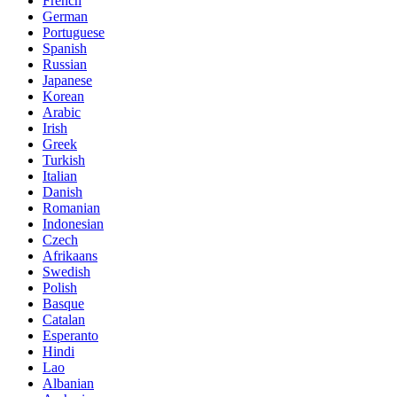
French
German
Portuguese
Spanish
Russian
Japanese
Korean
Arabic
Irish
Greek
Turkish
Italian
Danish
Romanian
Indonesian
Czech
Afrikaans
Swedish
Polish
Basque
Catalan
Esperanto
Hindi
Lao
Albanian