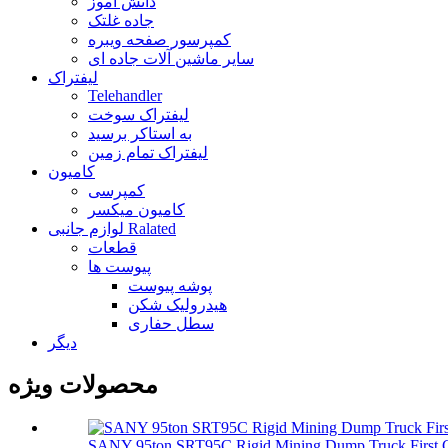
دانش آموز
جاده غلتک
کمپرسور صفحه ویبره
سایر ماشین آلات جاده ای
لیفتراک
Telehandler
لیفتراک سوخت
به استاکر برسید
لیفتراک تمام زمین
کامیون
کمپرسی
کامیون میکسر
لوازم جانبی Ralated
قطعات
پیوست ها
پوشه پیوست
هیدرولیک شکن
سطل حفاری
دیگر
محصولات ویژه
SANY 95ton SRT95C Rigid Mining Dump Truck First Cl