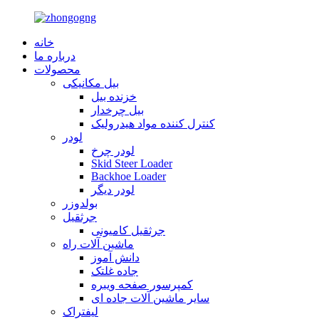
خانه
درباره ما
محصولات
بیل مکانیکی
خزنده بیل
بیل چرخدار
کنترل کننده مواد هیدرولیک
لودر
لودر چرخ
Skid Steer Loader
Backhoe Loader
لودر دیگر
بولدوزر
جرثقیل
جرثقیل کامیونی
ماشین آلات راه
دانش آموز
جاده غلتک
کمپرسور صفحه ویبره
سایر ماشین آلات جاده ای
لیفتراک