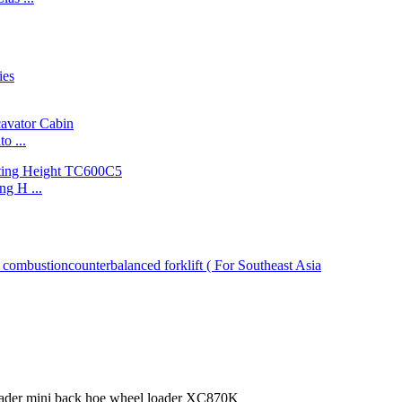
cavato ...
ng H ...